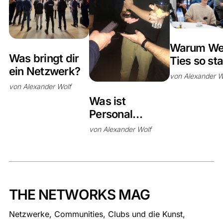
Warum We
Was bringt dir
Ties so st
ein Netzwerk?
sind
von
Alexander W
von
Alexander Wolf
Was ist
Personal
Networking?
von
Alexander Wolf
THE NETWORKS MAG
Netzwerke, Communities, Clubs und die Kunst,